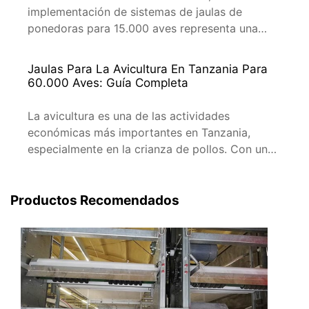
implementación de sistemas de jaulas de
ponedoras para 15.000 aves representa una
inversión significativa en la eficiencia y
productividad. Este artículo aborda la
Jaulas Para La Avicultura En Tanzania Para
importancia de estos sistemas, sus
60.000 Aves: Guía Completa
características clave y cómo pueden contribuir
al desarrollo sostenible de la agricultura avícola
La avicultura es una de las actividades
en Tanzania. Importancia de los Sistemas de […]
económicas más importantes en Tanzania,
especialmente en la crianza de pollos. Con un
mercado en constante crecimiento, la necesidad
de infraestructura adecuada para la cría de aves
se ha vuelto crucial. En este artículo,
Productos Recomendados
proporcionamos una guía completa sobre la
adquisición de jaulas para la avicultura en
Tanzania, […]