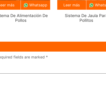
Leer más
Whatsapp
Leer más
What
stema De Alimentación De
Sistema De Jaula Par
Pollos
Pollitos
equired fields are marked
*