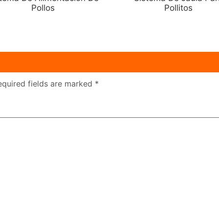
Pollos
Pollitos
equired fields are marked
*