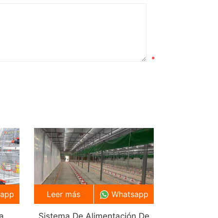
*
sapp
Leer más
Whatsapp
a
Sistema De Alimentación De