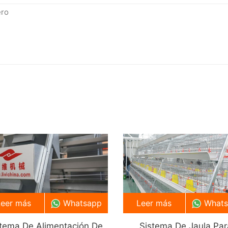
Leer más
Whatsapp
Leer más
What
stema De Alimentación De
Sistema De Jaula Par