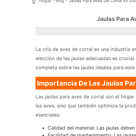
Hogar
-
Blog
- Jaulas Para Aves De Corral En Su
Jaulas Para A
La cría de aves de corral es una industria 
elección de las jaulas adecuadas es crucial
completa sobre las jaulas ideales para este
Importancia De Las Jaulas Par
Las jaulas para aves de corral son el hogar
las aves, sino que también optimiza la prod
esenciales:
Calidad del material: Las jaulas deben
Facilidad de mantenimiento: Las jaulas