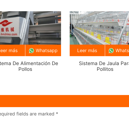
Leer más
Whatsapp
Leer más
What
stema De Alimentación De
Sistema De Jaula Par
Pollos
Pollitos
equired fields are marked
*