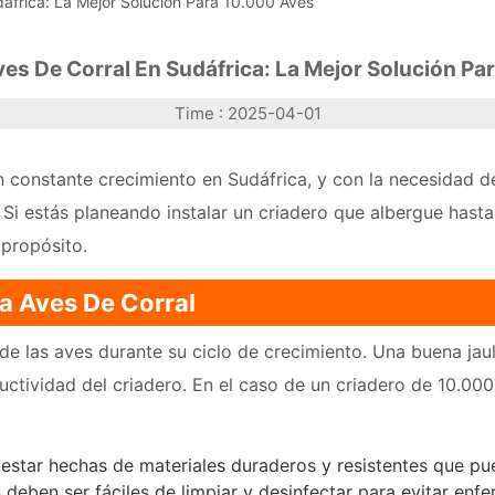
dáfrica: La Mejor Solución Para 10.000 Aves
ves De Corral En Sudáfrica: La Mejor Solución Pa
Time : 2025-04-01
en constante crecimiento en Sudáfrica, y con la necesidad 
. Si estás planeando instalar un criadero que albergue hast
 propósito.
a Aves De Corral
 de las aves durante su ciclo de crecimiento. Una buena jau
uctividad del criadero. En el caso de un criadero de 10.000
 estar hechas de materiales duraderos y resistentes que pu
 deben ser fáciles de limpiar y desinfectar para evitar enf