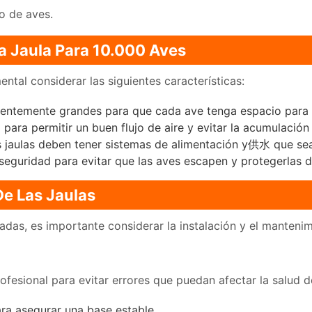
o de aves.
a Jaula Para 10.000 Aves
ntal considerar las siguientes características:
cientemente grandes para que cada ave tenga espacio para m
para permitir un buen flujo de aire y evitar la acumulació
 jaulas deben tener sistemas de alimentación y供水 que sean
seguridad para evitar que las aves escapen y protegerlas 
De Las Jaulas
das, es importante considerar la instalación y el mantenim
ofesional para evitar errores que puedan afectar la salud d
ra asegurar una base estable.