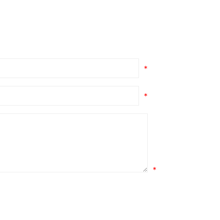
*
*
*