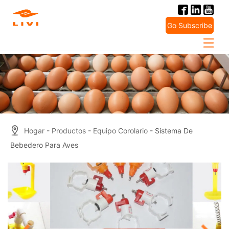
Skip
to
Go Subscribe
content
Hogar
-
Productos
-
Equipo Corolario
- Sistema De
Bebedero Para Aves