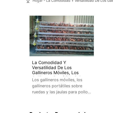
Hogar
- La Comodidad Y Versatilidad De Los Galli
La Comodidad Y
Versatilidad De Los
Gallineros Móviles, Los
Gallineros Portátiles Sobre
Los gallineros móviles, los
Ruedas Y Las Jaulas Para
gallineros portátiles sobre
Pollos Sin Cita Previa
ruedas y las jaulas para pollos
sin cita previa son soluciones
de alojamiento innovadoras
que ofrecen comodidad