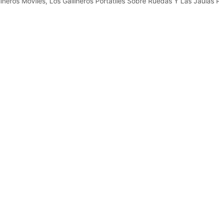
neros Móviles, Los Gallineros Portátiles Sobre Ruedas Y Las Jaulas P