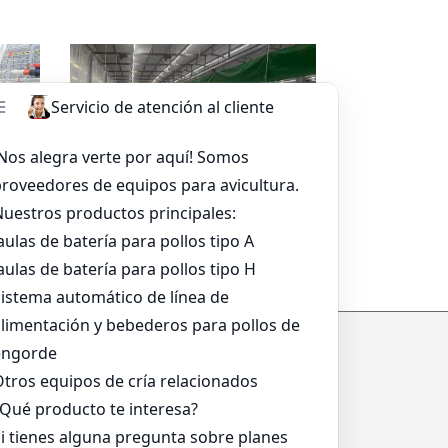
sapp
Leer más
Whatsapp
a
Sistema De Alimentación De
Bandeja Para Asar
*
*
*