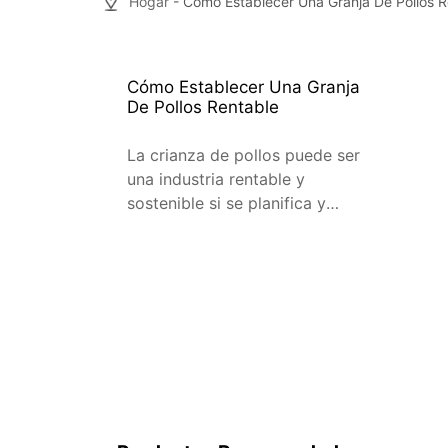
Hogar
- Cómo Establecer Una Granja De Pollos R
Cómo Establecer Una Granja
De Pollos Rentable
La crianza de pollos puede ser
una industria rentable y
sostenible si se planifica y
ejecuta de manera efectiva. A
continuación, te presentamos
una guía detallada sobre cómo
establecer una granja de
pollos rentable en España. 1.
Planificación Inicial La
planificación es el primer paso
crucial para el éxito de
cualquier negocio. Aquí hay
algunos […]