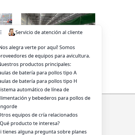
sapp
Leer más
Whatsapp
a
Sistema De Alimentación De
Bandeja Para Asar
*
*
*