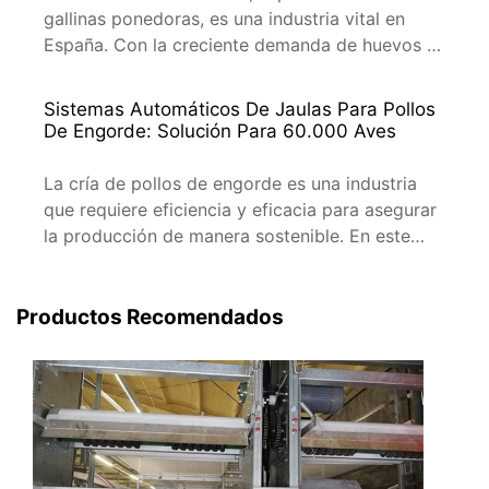
gallinas ponedoras, es una industria vital en
España. Con la creciente demanda de huevos y
la necesidad de maximizar la eficiencia y la
sostenibilidad, las técnicas modernas de cría de
Sistemas Automáticos De Jaulas Para Pollos
aves de corral de 10.000 ponedoras han
De Engorde: Solución Para 60.000 Aves
cobrado una importancia crucial. A
continuación, exploraremos algunas de las […]
La cría de pollos de engorde es una industria
que requiere eficiencia y eficacia para asegurar
la producción de manera sostenible. En este
contexto, los sistemas automáticos de jaulas
para pollos de engorde han revolucionado la
manera en que se gestiona la cría de aves en
Productos Recomendados
España. Este artículo se centrará en la
implementación de […]