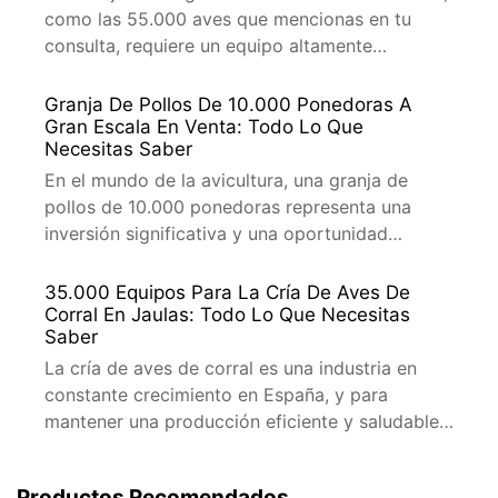
como las 55.000 aves que mencionas en tu
consulta, requiere un equipo altamente
especializado y de alta calidad. En este artículo,
te proporcionaremos una guía detallada sobre
Granja De Pollos De 10.000 Ponedoras A
el equipo necesario para jaulas de aves de
Gran Escala En Venta: Todo Lo Que
Necesitas Saber
corral, adaptado para albergar una cantidad tan
considerable de aves. […]
En el mundo de la avicultura, una granja de
pollos de 10.000 ponedoras representa una
inversión significativa y una oportunidad
prometedora. En este artículo, te
proporcionaremos toda la información
35.000 Equipos Para La Cría De Aves De
necesaria sobre cómo encontrar y adquirir una
Corral En Jaulas: Todo Lo Que Necesitas
Saber
granja de este tipo en España, asegurando que
tu inversión sea exitosa y rentable. ¿Qué es una
La cría de aves de corral es una industria en
Granja de […]
constante crecimiento en España, y para
mantener una producción eficiente y saludable,
es esencial contar con el equipo adecuado. En
este artículo, te proporcionamos toda la
Productos Recomendados