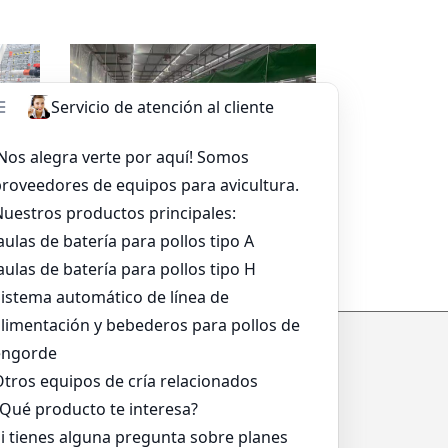
sapp
Leer más
Whatsapp
a
Sistema De Alimentación De
Bandeja Para Asar
*
*
*