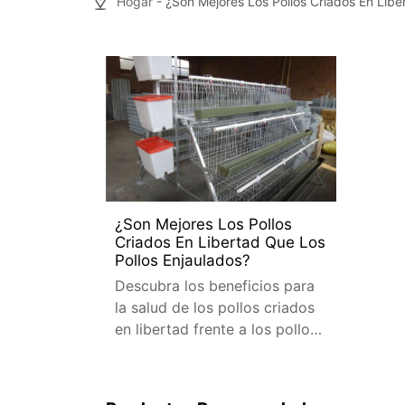
Hogar
- ¿Son Mejores Los Pollos Criados En Libe
¿Son Mejores Los Pollos
Criados En Libertad Que Los
Pollos Enjaulados?
Descubra los beneficios para
la salud de los pollos criados
en libertad frente a los pollos
enjaulados. Conozca las
diferencias nutricionales y el
impacto ambiental