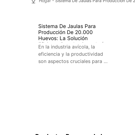
Hogar
- Sistema De Jaulas Para Producción De 2
Sistema De Jaulas Para
Producción De 20.000
Huevos: La Solución
Eficiente Para La Ganadería
En la industria avícola, la
Avícola
eficiencia y la productividad
son aspectos cruciales para el
éxito. Un sistema de jaulas
para producción de 20.000
huevos puede ser la solución
ideal para granjas que buscan
maximizar su rendimiento. A
continuación, exploraremos
los beneficios, características
y aspectos clave de este
sistema. Introducción al
Sistema de Jaulas para