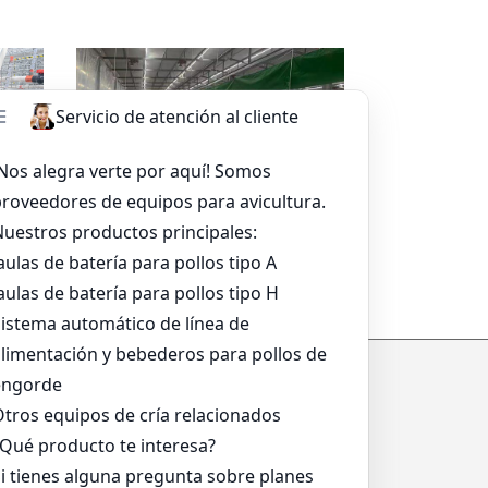
sapp
Leer más
Whatsapp
a
Sistema De Alimentación De
Bandeja Para Asar
*
*
*