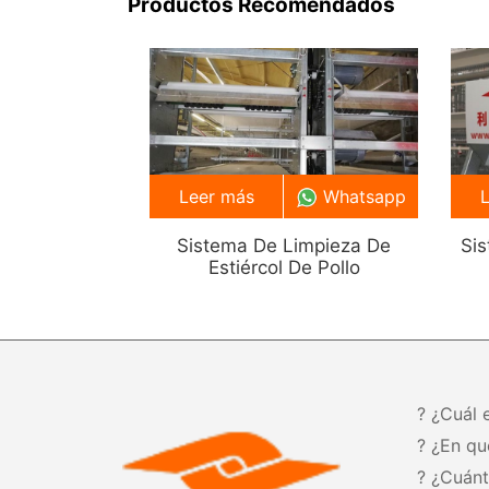
Productos Recomendados
Producción […]
Leer más
Whatsapp
Sistema De Limpieza De
Si
Estiércol De Pollo
? ¿Cuál 
? ¿En qu
? ¿Cuán