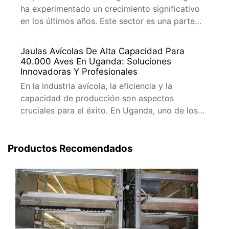
ha experimentado un crecimiento significativo
en los últimos años. Este sector es una parte
crucial de la economía del país, proporcionando
empleos, alimentos y contribuyendo al
Jaulas Avícolas De Alta Capacidad Para
desarrollo rural. En este artículo, exploraremos
40.000 Aves En Uganda: Soluciones
las estrategias y desafíos asociados con la
Innovadoras Y Profesionales
producción avícola a gran escala en Nigeria,
En la industria avícola, la eficiencia y la
con […]
capacidad de producción son aspectos
cruciales para el éxito. En Uganda, uno de los
países en desarrollo con una gran demanda de
productos avícolas, la implementación de jaulas
avícolas de alta capacidad es una solución que
Productos Recomendados
ha revolucionado la industria. En este artículo,
exploraremos las jaulas avícolas […]