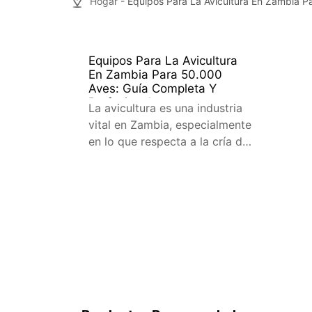
Hogar
- Equipos Para La Avicultura En Zambia P
Equipos Para La Avicultura
En Zambia Para 50.000
Aves: Guía Completa Y
Profesional
La avicultura es una industria
vital en Zambia, especialmente
en lo que respecta a la cría de
aves. Con un proyecto que
contempla la cría de 50.000
aves, es esencial contar con
equipos de alta calidad y
eficiencia. En este artículo, te
proporcionaremos una guía
detallada sobre los equipos
necesarios para la avicultura
en Zambia, […]