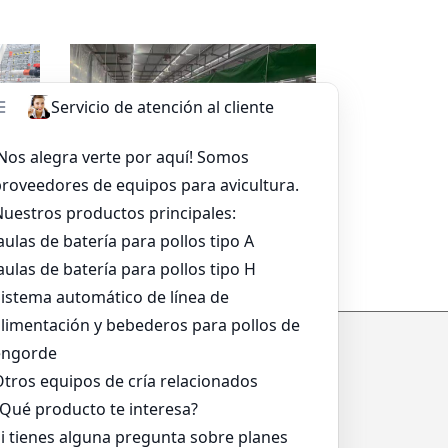
sapp
Leer más
Whatsapp
a
Sistema De Alimentación De
Bandeja Para Asar
*
*
*