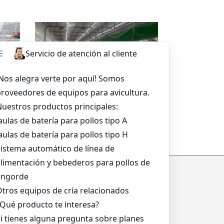
sapp
Leer más
Whatsapp
a
Sistema De Alimentación De
Bandeja Para Asar
*
*
*