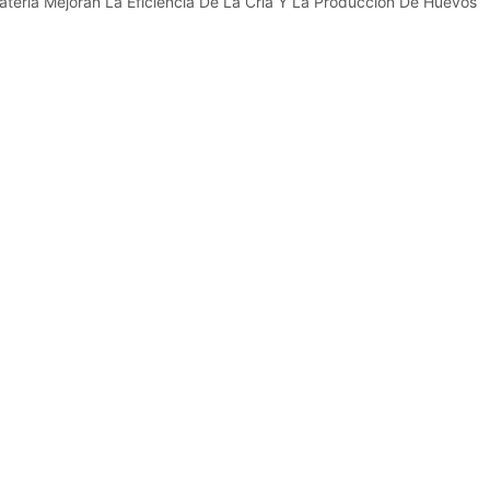
atería Mejoran La Eficiencia De La Cría Y La Producción De Huevos