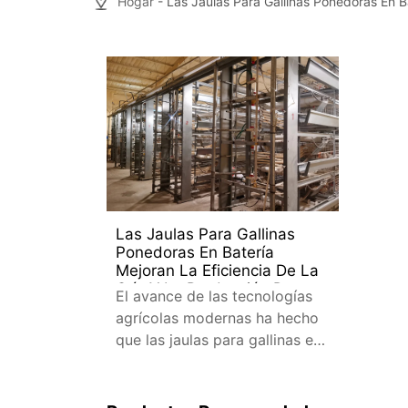
Hogar
- Las Jaulas Para Gallinas Ponedoras En B
Las Jaulas Para Gallinas
Ponedoras En Batería
Mejoran La Eficiencia De La
Cría Y La Producción De
El avance de las tecnologías
Huevos
agrícolas modernas ha hecho
que las jaulas para gallinas en
batería sean una herramienta
esencial para la industria de la
cría de pollos.