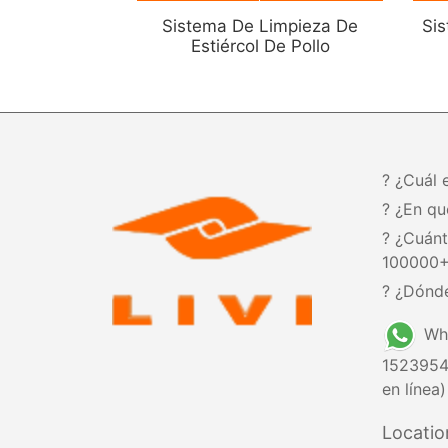
Sistema De Limpieza De
Si
Estiércol De Pollo
? ¿Cuál 
? ¿En qu
? ¿Cuán
100000
? ¿Dónde
Wh
1523954
en línea)
Locatio