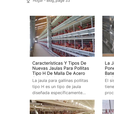
Hogar
- Blog_page 33
Características Y Tipos De
La J
Nuevas Jaulas Para Pollitas
Pon
Tipo H De Malla De Acero
Bate
Galvanizado
De P
La jaula para gallinas pollitas
El s
tipo H es un tipo de jaula
tien
diseñada específicamente
proc
para la crianza de gallinas
una 
jóvenes, también llamadas
aten
pollitas. La forma de H de la