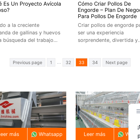
 Es Un Proyecto Avícola
Cómo Criar Pollos De
oso?
Engorde – Plan De Nego
Para Pollos De Engorde
do a la creciente
Criar pollos de engorde 
nda de gallinas y huevos
ser una experiencia
la búsqueda del trabajo
sorprendente, divertida y
cuenta propia, muchas
rentable. Ya sea que haga
onas están interesadas en
esto a gran o pequeña es
Posts
…
iar su carrera a la
Previous page
1
32
33
34
Next page
Pagination
ltura.
Leer más
Whatsapp
Leer más
What