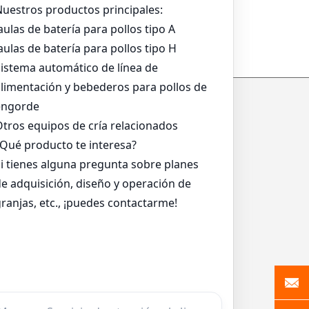
a
Sistema De Alimentación De
Bandeja Para Asar
*
*
*
*