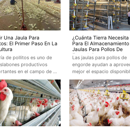
de pollos
ir Una Jaula Para
¿Cuánta Tierra Necesita
itos: El Primer Paso En La
Para El Almacenamiento
ultura
Jaulas Para Pollos De
Engorde?
ría de pollitos es uno de
Las jaulas para pollos de
eslabones productivos
engorde ayudan a aprove
rtantes en el campo de la
mejor el espacio disponibl
ultura. En comparación
cual es importante,
la cría de pollos adultos
especialmente cuando el
terreno es costoso.