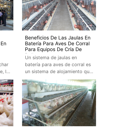
Beneficios De Las Jaulas En
 En
Batería Para Aves De Corral
Para Equipos De Cría De
Pollos
Un sistema de jaulas en
char
batería para aves de corral es
e, lo
un sistema de alojamiento que
se utiliza para una variedad de
métodos de producción
animal, pero principalmente
para gallinas ponedoras.