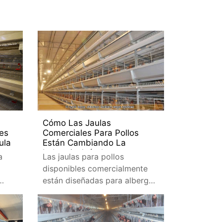
Cómo Las Jaulas
ves
Comerciales Para Pollos
ula
Están Cambiando La
Industria Avícola
a
Las jaulas para pollos
disponibles comercialmente
están diseñadas para albergar
es
una gran cantidad de pollos en
un espacio limitado.
 cría