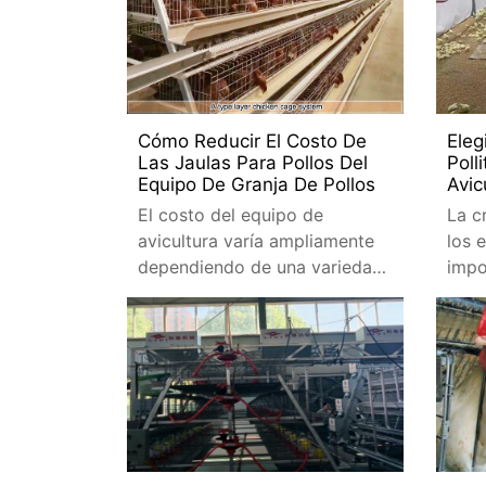
jaula permite un uso eficiente
Cómo Reducir El Costo De
Eleg
Las Jaulas Para Pollos Del
Poll
Equipo De Granja De Pollos
Avic
El costo del equipo de
La c
avicultura varía ampliamente
los 
dependiendo de una variedad
impo
de factores. Conocer estos
avic
criterios ayudará a los
con 
avicultores a tomar decisiones
informadas al comprar
equipos agrícolas.