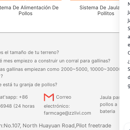
stema De Alimentación De
Sistema De Jaula Par
Pollos
Pollitos
es el tamaño de tu terreno?
é mes empiezo a construir un corral para gallinas?
tas gallinas empiezan como 2000~5000, 10000~30000,
+?
 está tu granja de pollos?
at'sapp: +86
Correo
Jaula para
pollos a
6948 (24 horas
electrónico:
bateria
farmcage@zzlivi.com
n:No.107, North Huayuan Road,Pilot freetrade