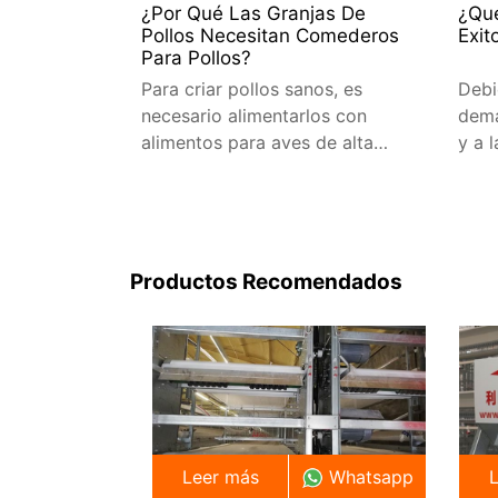
¿Por Qué Las Granjas De
¿Qué
Pollos Necesitan Comederos
Exit
Para Pollos?
Para criar pollos sanos, es
Debi
necesario alimentarlos con
dema
alimentos para aves de alta
y a 
calidad y abundante agua
por 
potable. Puedes comprar
pers
alimento comercial para
camb
pollos, gallinas ponedoras y
avicu
pollos de engorde
Productos Recomendados
Leer más
Whatsapp