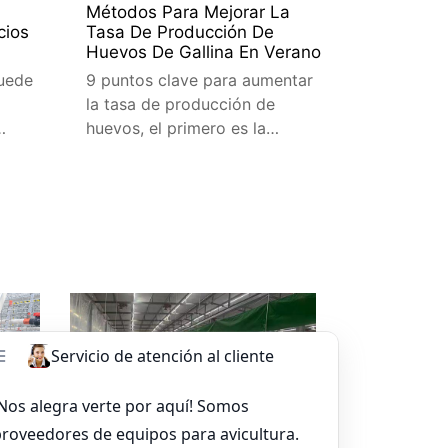
Métodos Para Mejorar La
cios
Tasa De Producción De
Huevos De Gallina En Verano
puede
9 puntos clave para aumentar
la tasa de producción de
huevos, el primero es la
s
temperatura, el segundo es la
cala
luz y el tercero es la
reproducción
sapp
Leer más
Whatsapp