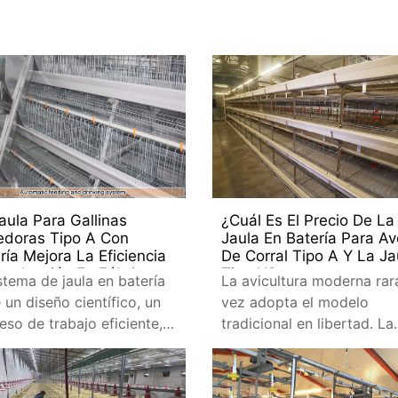
aula Para Gallinas
¿Cuál Es El Precio De La
edoras Tipo A Con
Jaula En Batería Para A
ría Mejora La Eficiencia
De Corral Tipo A Y La Ja
roducción En Fábrica
Tipo H?
istema de jaula en batería
La avicultura moderna rar
e un diseño científico, un
vez adopta el modelo
eso de trabajo eficiente,
tradicional en libertad. La
estructura robusta y un
mayoría de los agricultor
to servicio de instalación.
optan por utilizar varios
equipos automatizados de